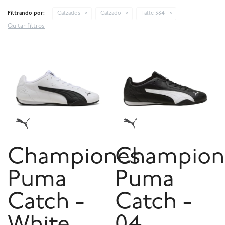
Filtrando por:
Calzados
Calzado
Talle 384
Quitar filtros
Championes
Champion
Puma
Puma
Catch -
Catch -