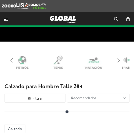
Zooko
Lira
Somos
Futbol

Calzado para Hombre Talle 384
Recomendados
Calzado