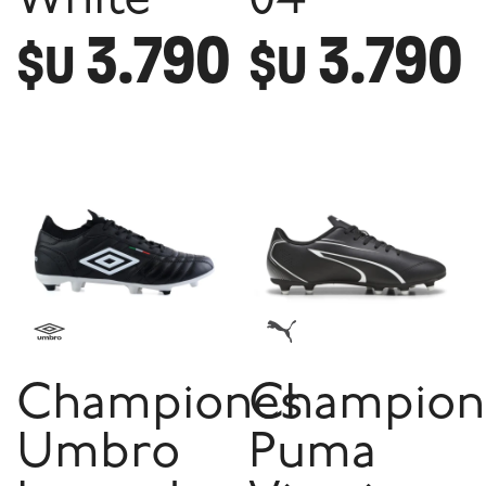
White
04
3.790
3.790
$U
$U
Championes
Champion
Umbro
Puma