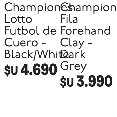
Championes
Champion
Lotto
Fila
Futbol de
Forehand
Cuero -
Clay -
Black/White
Dark
4.690
Grey
$U
3.990
$U