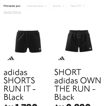
Filtrando por:
Indumentaria
Shorts
Talle 277
Quitar filtros
adidas
SHORT
SHORTS
adidas OWN
RUN IT -
THE RUN -
Black
Black