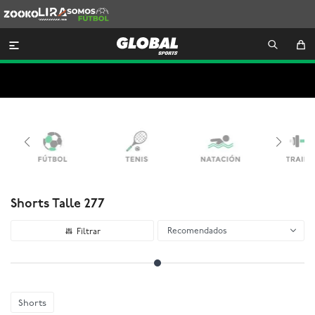
Zooko
Lira
Somos
Futbol

Shorts Talle 277
Recomendados
Shorts