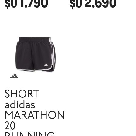
1.790
2.690
$U
$U
SHORT
adidas
MARATHON
20