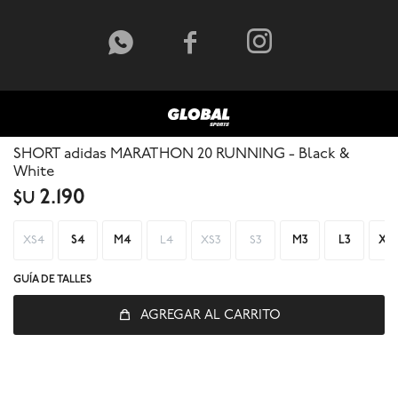



SHORT adidas MARATHON 20 RUNNING - Black &
White
2.190
$U
XS4
S4
M4
L4
XS3
S3
M3
L3
XL
GUÍA DE TALLES
© Copyright 2026 / Global Sports
AGREGAR AL CARRITO