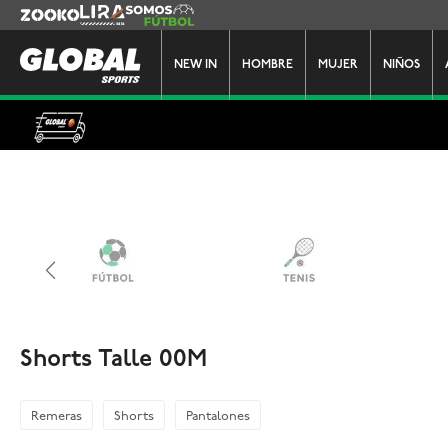
Zooko
Lira
Somos Futbol
NEW IN
HOMBRE
MUJER
NIÑOS
Shorts Talle 00M
Remeras
Shorts
Pantalones