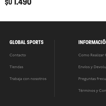
1.490
$U
GLOBAL SPORTS
INFORMACIÓ
Contacto
Como Realizar
Tiendas
Envíos y Devol
Trabaja con nosotros
Preguntas frec
Términos y Con