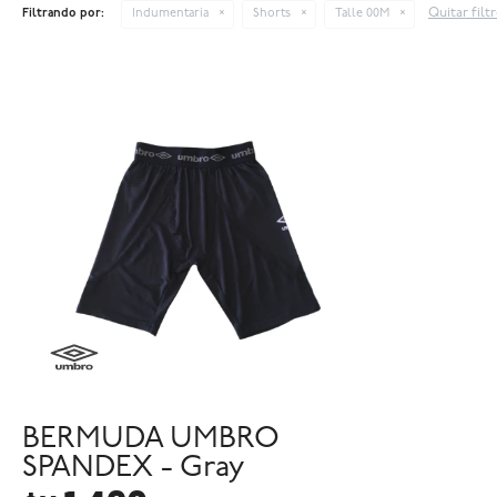
Quitar filt
Filtrando por:
Indumentaria
Shorts
Talle 00M
BERMUDA UMBRO
SPANDEX - Gray