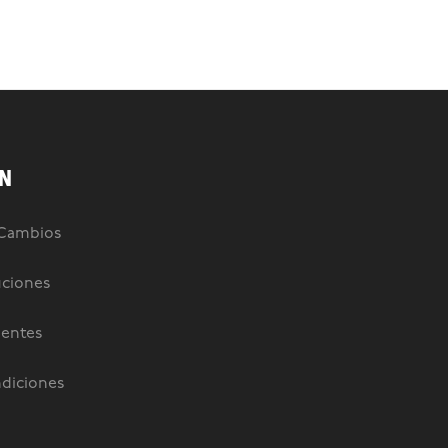
N
 Cambios
uciones
uentes
diciones