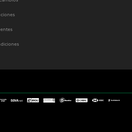
 Cambios
uciones
uentes
diciones