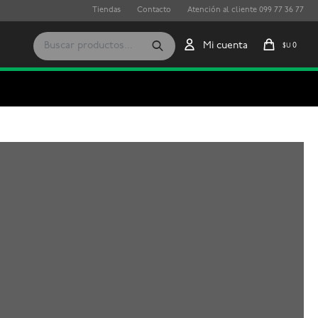
Tiendas
Contacto
Atención al cliente 099 77 36 77
0
$U