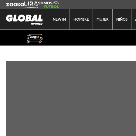
Zooko
Lira
Somos Futbol
NEW IN
HOMBRE
MUJER
NIÑOS