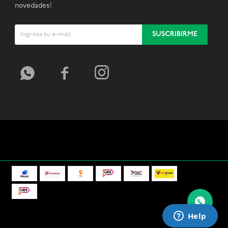
novedades!
SUSCRIBIRME


