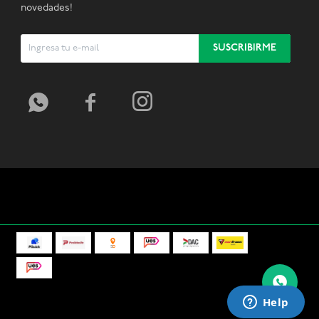
novedades!
SUSCRIBIRME


