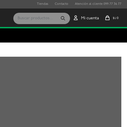
Tiendas
Contacto
Atención al cliente 099 77 36 77
0
$U