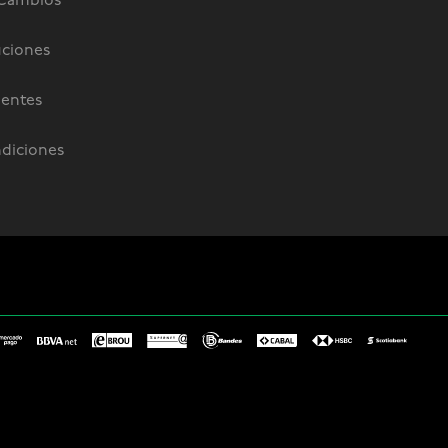
 Cambios
uciones
uentes
diciones