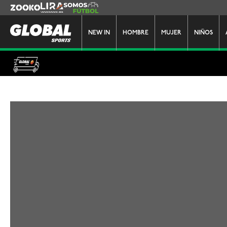
Zooko
Lira
Somos Futbol
NEW IN
HOMBRE
MUJER
NIÑOS