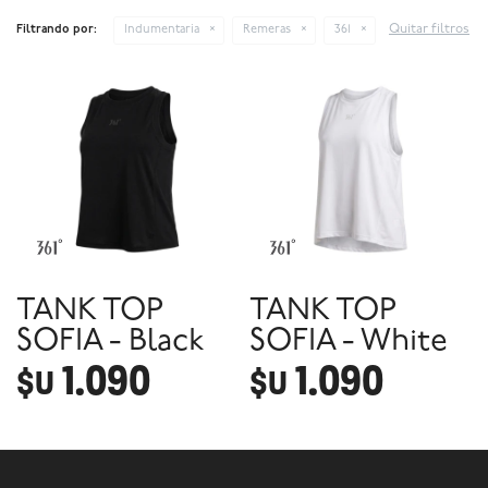
Quitar filtros
Filtrando por:
Indumentaria
Remeras
361
TANK TOP
TANK TOP
SOFIA - Black
SOFIA - White
1.090
1.090
$U
$U