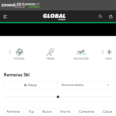
Zooko
Lira
Somos
Futbol

Remeras 361
Recomendados
Remeras
Top
Buzos
Shorts
Camperas
Calzas