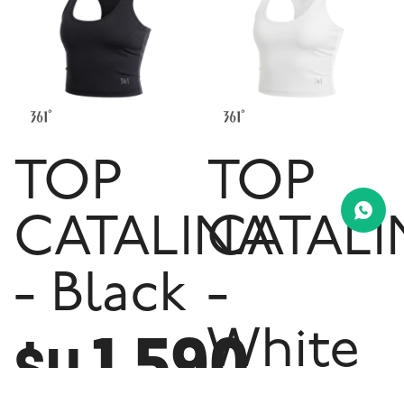
TOP
TOP
CATALINA
CATALI
- Black
-
1.590
White
$U