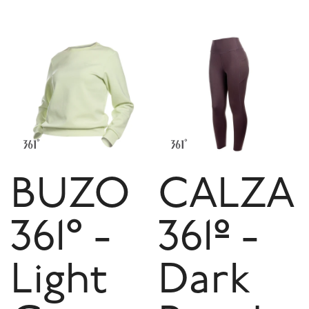
BUZO
CALZA
361° -
361º -
Light
Dark