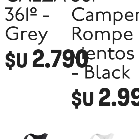
361º -
Campe
Grey
Rompe
2.790
vientos
$U
- Black
2.9
$U