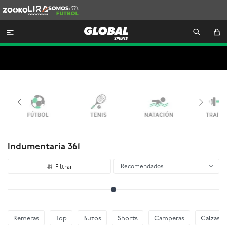
Zooko
Lira
Somos
Futbol

Indumentaria 361
Recomendados
Remeras
Top
Buzos
Shorts
Camperas
Calzas