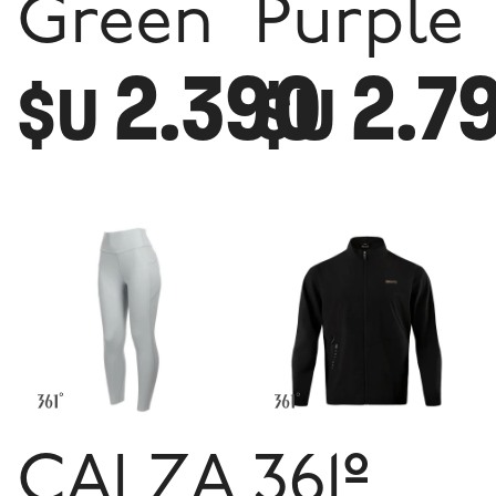
Green
Purple
2.390
2.7
$U
$U
CALZA
361º