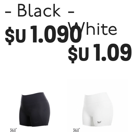
- Black
-
1.090
White
$U
1.0
$U