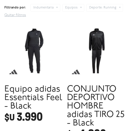
Filtrando por:
Indumentaria
Equipos
Deporte:
Running
Quitar filtros
Equipo adidas
CONJUNTO
Essentials Feel
DEPORTIVO
- Black
HOMBRE
3.990
adidas TIRO 25
$U
- Black