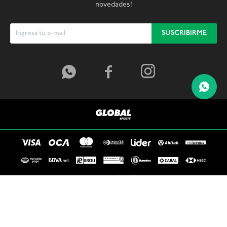
novedades!
SUSCRIBIRME



© Copyright 2026 / Global Sports