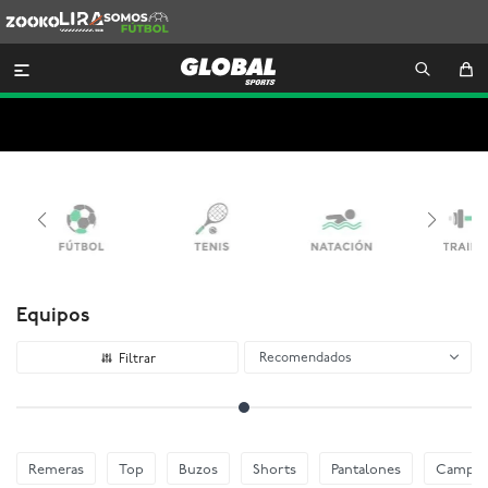
Zooko
Lira
Somos
Futbol

Equipos
Recomendados
Remeras
Top
Buzos
Shorts
Pantalones
Camper