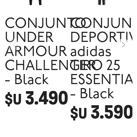
CONJUNTO
CONJUN
UNDER
DEPORTI
ARMOUR
adidas
CHALLENGER
TIRO 25
- Black
ESSENTIA
3.490
- Black
$U
3.590
$U