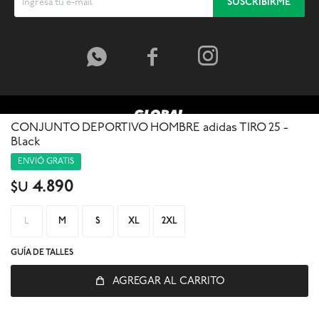
SUSCRIBIRME



CONJUNTO DEPORTIVO HOMBRE adidas TIRO 25 -
Black
ENVIÓ GRATIS
4.890
$U
L
M
S
XL
2XL
GUÍA DE TALLES
© Copyright 2026 / Global Sports
AGREGAR AL CARRITO