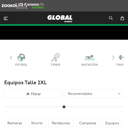
Zooko
Lira
Somos
Futbol

Equipos Talle 2XL
Recomendados
Remeras
Shorts
Pantalones
Camperas
Equipos