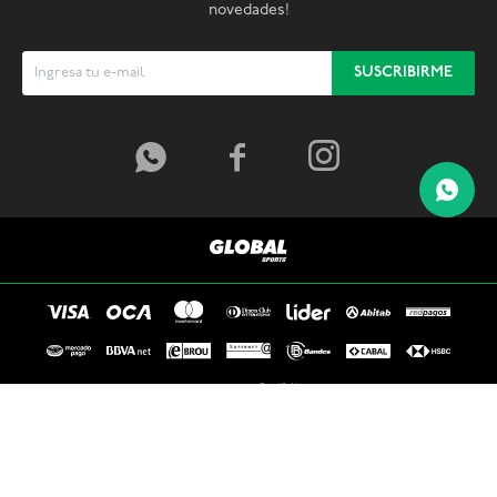
novedades!
SUSCRIBIRME



© Copyright 2026 / Global Sports