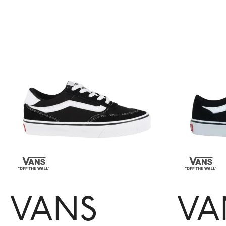
VANS
VA