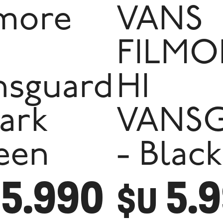
lmore
VANS
FILMO
nsguard
HI
ark
VANS
een
- Black
5.990
5.
$U