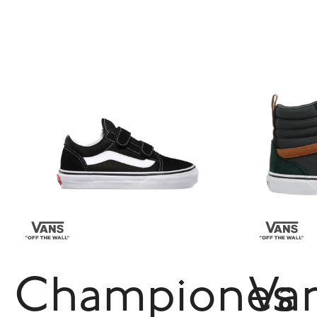
Championes
Va