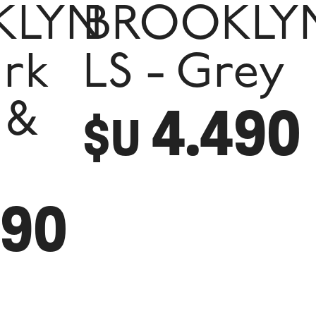
KLYN
BROOKLY
ark
LS - Grey
4.490
 &
$U
490