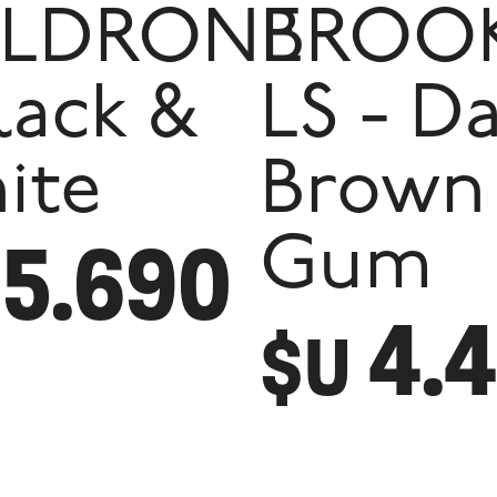
LDRONE
BROO
lack &
LS - D
ite
Brown
5.690
Gum
4.
$U