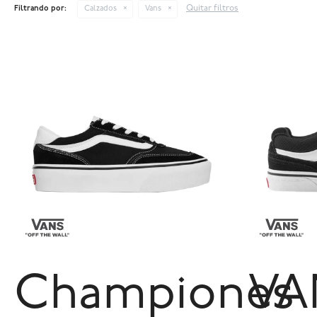
Quitar filtros
Filtrando por:
Calzados
Vans
Championes
VA