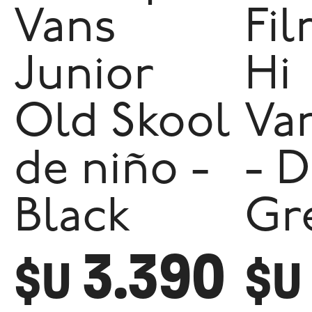
Vans
Fi
Junior
Hi
Old Skool
Va
de niño -
- D
Black
Gr
3.390
$U
$U