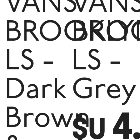
VANS
VAN
BROOKLY
BRO
LS -
LS -
Dark
Grey
4
Brown
$U