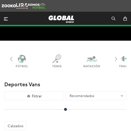
Zooko
Lira
Somos
Futbol

Deportes Vans
Recomendados
Calzados