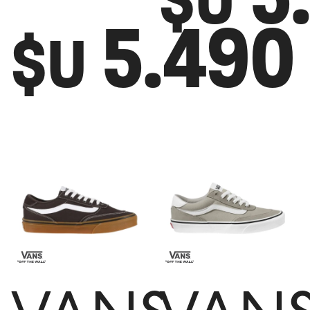
$U
5.490
$U