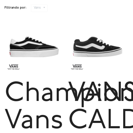
Filtrando por:
Vans
Champion
VAN
Vans
CAL