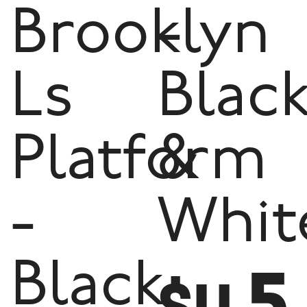
Brooklyn
-
Ls
Blac
Platform
&
-
Whit
5
Black