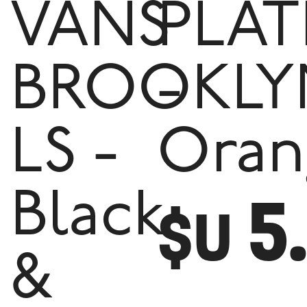
VANS
PLA
BROOKLY
-
LS -
Oran
5
Black
$U
&