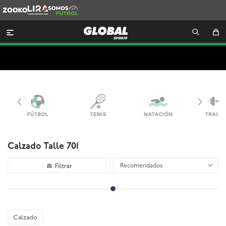
Zooko
Lira
Somos
Futbol

Calzado Talle 701
Recomendados
Calzado