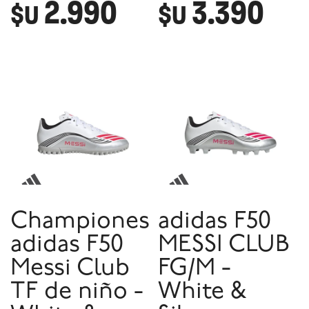
2.990
3.390
$U
$U
Championes
adidas F50
adidas F50
MESSI CLUB
Messi Club
FG/M -
TF de niño -
White &