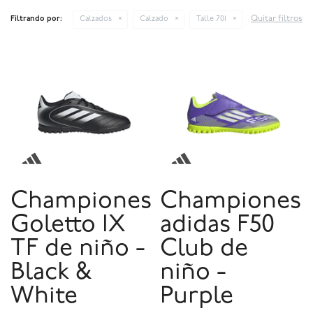
Quitar filtros
Filtrando por:
Calzados
Calzado
Talle 701
Championes
Championes
Goletto IX
adidas F50
TF de niño -
Club de
Black &
niño -
White
Purple