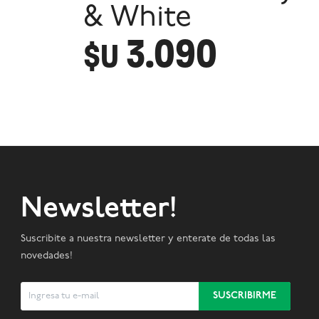
& White
3.090
$U
Newsletter!
Suscribite a nuestra newsletter y enterate de todas las
novedades!
SUSCRIBIRME