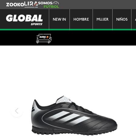
Zooko
Lira
Somos Futbol
NEW IN
HOMBRE
MUJER
NIÑOS