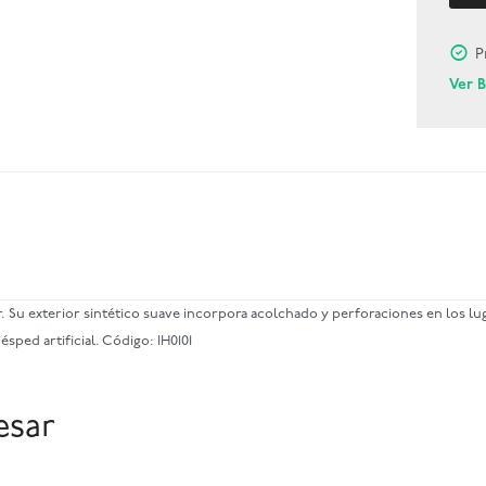
P
Ver 
llar. Su exterior sintético suave incorpora acolchado y perforaciones en l
ped artificial. Código: IH0101
esar