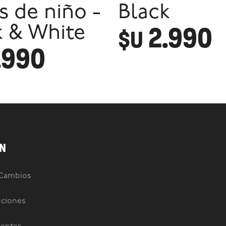
s de niño -
Black
2.990
k & White
$U
.990
N
 Cambios
uciones