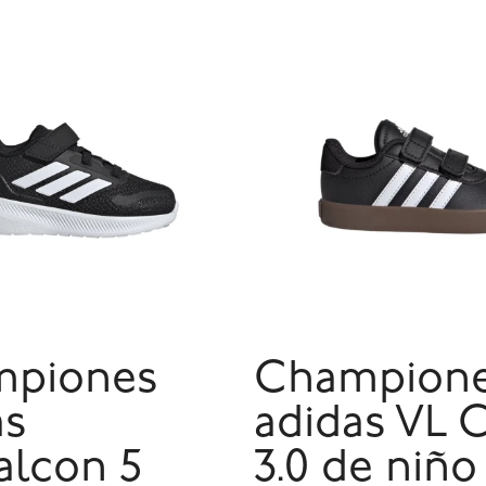
piones
Champion
as
adidas VL 
alcon 5
3.0 de niño