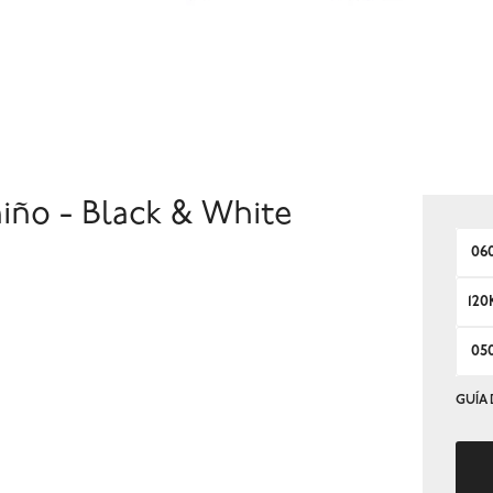
iño - Black & White
06
120
05
GUÍA 