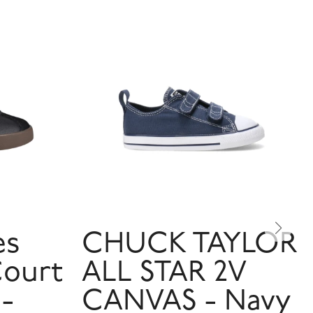
es
CHUCK TAYLOR
Court
ALL STAR 2V
 -
CANVAS - Navy