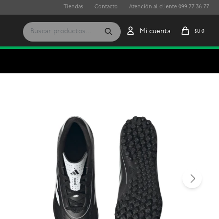
Tiendas
Contacto
Atención al cliente 099 77 36 77
0
$U