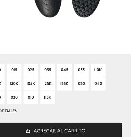
0
015
025
035
045
055
110K
K
130K
105K
125K
135K
030
040
0
020
010
115K
DE TALLES
AGREGAR AL CARRITO