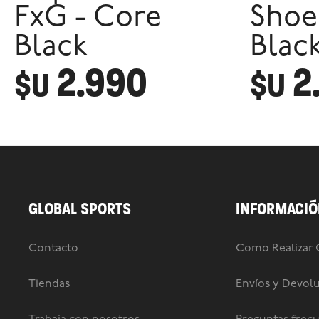
FxG - Core
Shoe
Black
Blac
2.990
2
$U
$U
GLOBAL SPORTS
INFORMACIÓ
Contacto
Como Realizar
Tiendas
Envíos y Devol