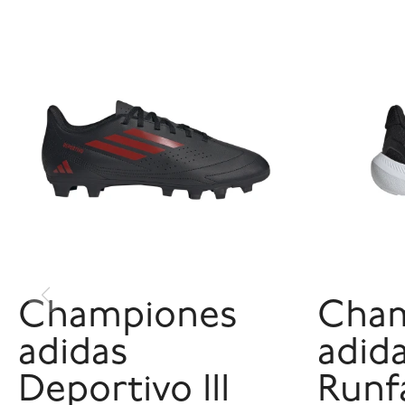
Championes
Cham
adidas
adid
Deportivo III
Runf