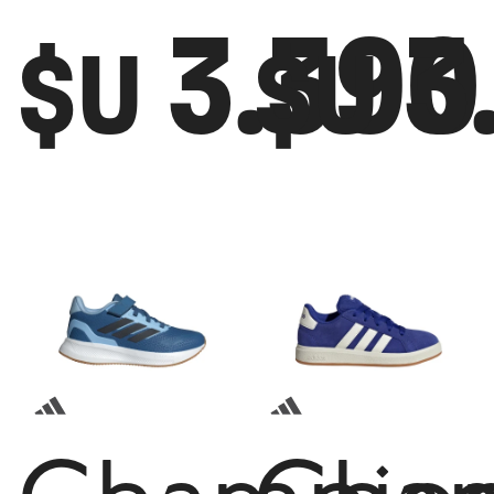
3.390
3
$U
$U