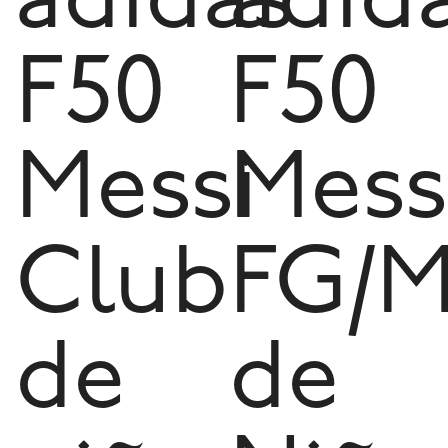
adidas
adid
F50
F50
Messi
Mess
Club
FG/
de
de