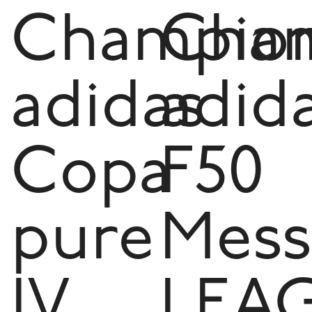
Champio
Cha
adidas
adid
Copa
F50
pure
Mess
IV
LEA