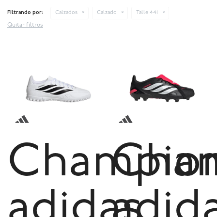
Filtrando por:
Calzados
Calzado
Talle 441
Quitar filtros
Champio
Cha
adidas
adid