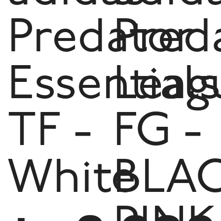
Predator
Pred
Essentials
Leag
TF -
FG -
White
BLA