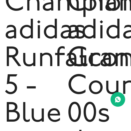
Champio
Cha
adidas
adid
Runfalco
Gran
5 -
Cour
Blue
00s