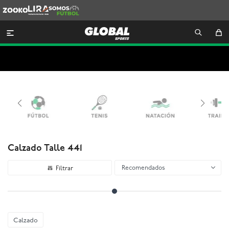
Zooko
Lira
Somos
Futbol

Calzado Talle 441
Recomendados
Calzado