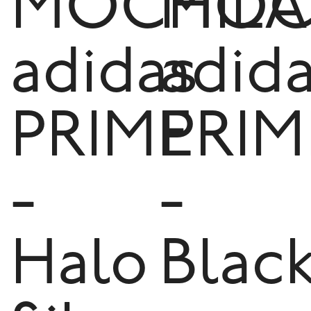
MOCHILA
MOC
adidas
adid
PRIME
PRIM
-
-
Halo
Blac