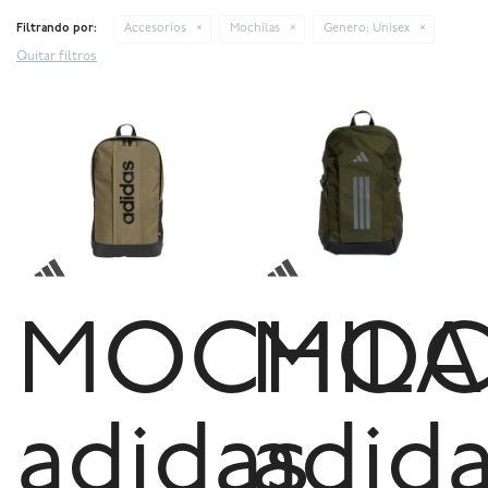
Filtrando por:
Accesorios
Mochilas
Genero:
Unisex
Quitar filtros
MOCHILA
MOC
adidas
adid