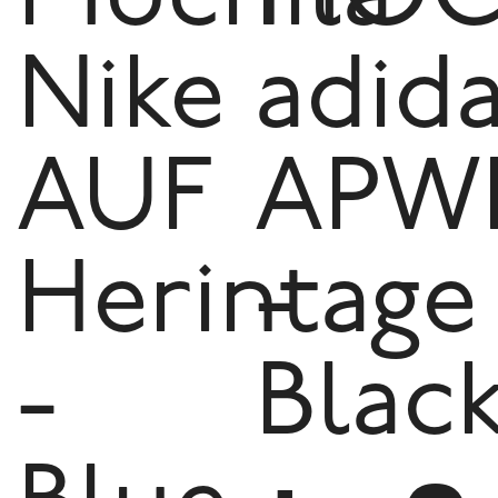
Nike
adid
AUF
APW
Herintage
-
-
Blac