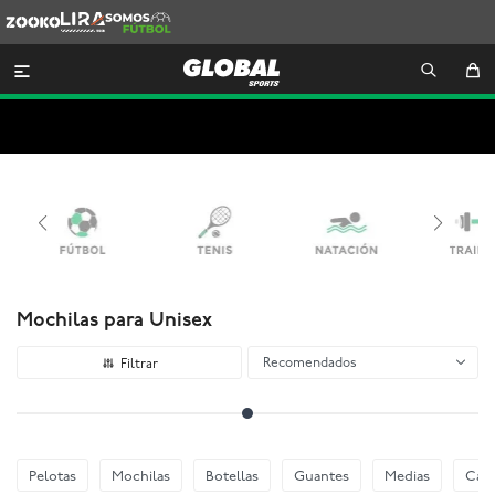
Zooko
Lira
Somos
Futbol

Mochilas para Unisex
Recomendados
Pelotas
Mochilas
Botellas
Guantes
Medias
Cani