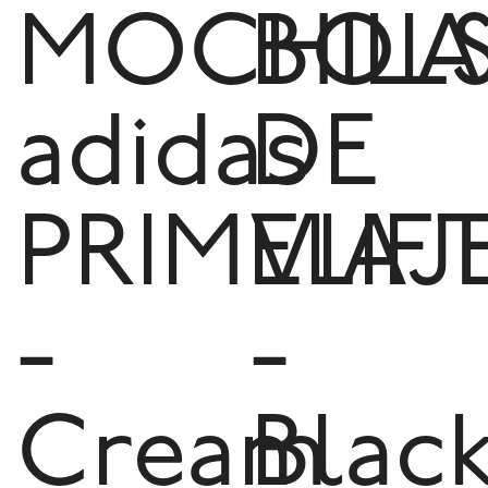
MOCHILA
BOL
adidas
DE
PRIMELIF
VIAJ
-
-
Cream
Blac