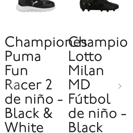
Championes
Champio
Puma
Lotto
Fun
Milan
Racer 2
MD
de niño -
Fútbol
Black &
de niño -
White
Black