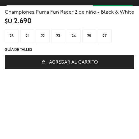
SUSCRIBIRME
Championes Puma Fun Racer 2 de niño - Black & White
2.690
$U



26
21
22
23
24
25
27
GUÍA DE TALLES
AGREGAR AL CARRITO
© Copyright 2026 / Global Sports