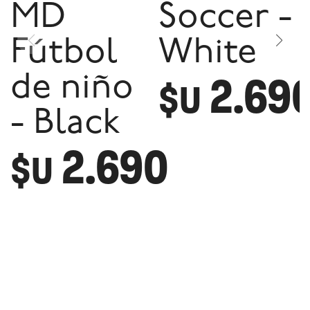
MD
Soccer -
Fútbol
White
2.69
de niño
$U
- Black
2.690
$U