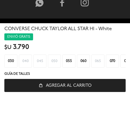



CONVERSE CHUCK TAYLOR ALL STAR HI - White
ENVIÓ GRATIS
3.790
$U
030
040
045
050
055
060
065
070
075
GUÍA DE TALLES
AGREGAR AL CARRITO
© Copyright 2026 / Global Sports
Fenicio