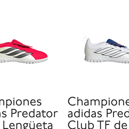
mpiones
Champion
as Predator
adidas Pre
 Lengüeta
Club TF de