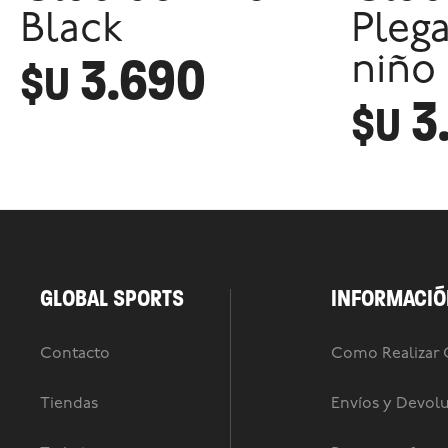
Black
Pleg
3.690
niño
$U
3
$U
GLOBAL SPORTS
INFORMACIÓ
Contacto
Como Realizar
Tiendas
Envíos y Devol