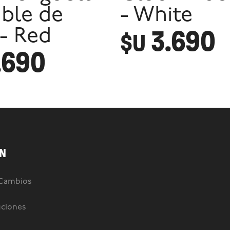
able de
- White
3.690
 - Red
$U
.690
N
 Cambios
uciones