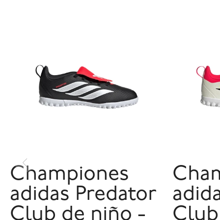
Championes
Cha
adidas Predator
adid
Club de niño -
Club