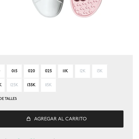
0
015
020
025
11K
12K
13K
K
125K
135K
115K
DE TALLES
AGREGAR AL CARRITO