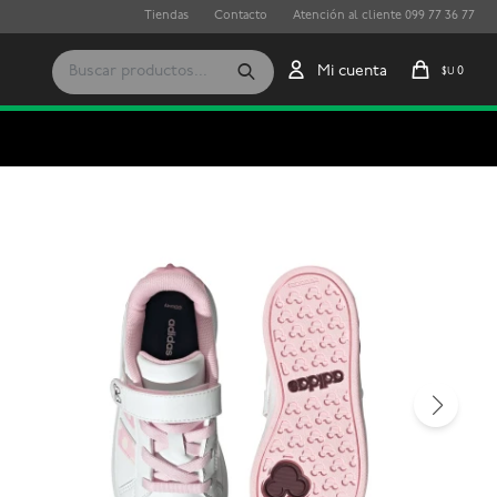
Tiendas
Contacto
Atención al cliente 099 77 36 77
0
$U