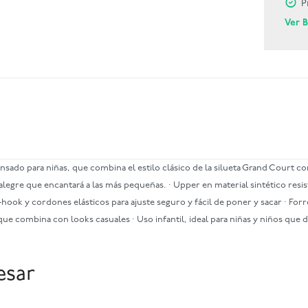
P
Ver 
ado para niñas, que combina el estilo clásico de la silueta Grand Court co
legre que encantará a las más pequeñas. · Upper en material sintético resist
-hook y cordones elásticos para ajuste seguro y fácil de poner y sacar · Fo
 que combina con looks casuales · Uso infantil, ideal para niñas y niños que 
esar