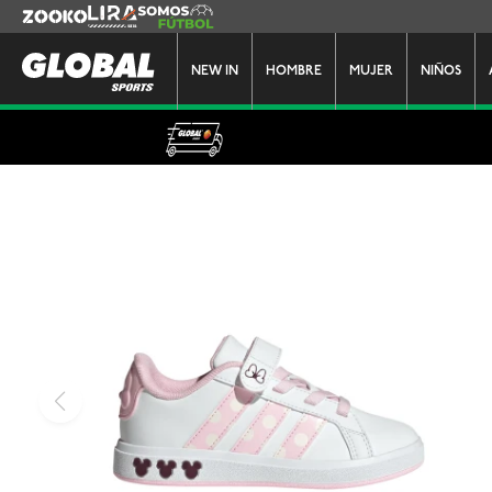
Zooko
Lira
Somos Futbol
NEW IN
HOMBRE
MUJER
NIÑOS