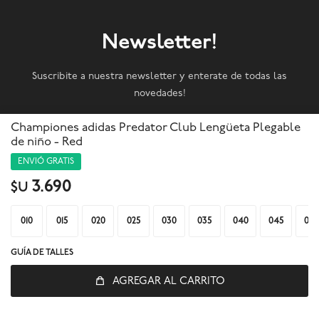
Newsletter!
Suscribite a nuestra newsletter y enterate de todas las
novedades!
Championes adidas Predator Club Lengüeta Plegable
SUSCRIBIRME
de niño - Red
ENVIÓ GRATIS



3.690
$U
010
015
020
025
030
035
040
045
050
GUÍA DE TALLES
AGREGAR AL CARRITO