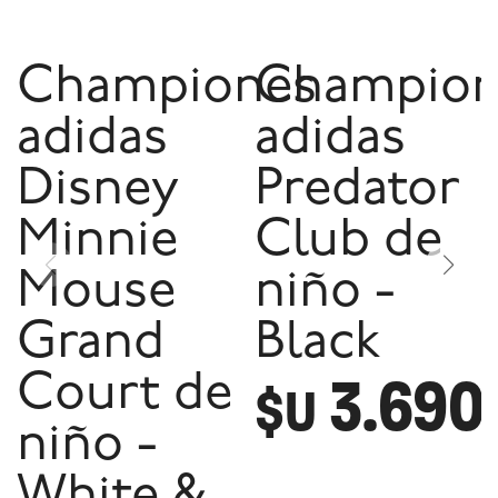
Championes
Champion
adidas
adidas
Disney
Predator
Minnie
Club de
Mouse
niño -
Grand
Black
3.690
Court de
$U
niño -
White &