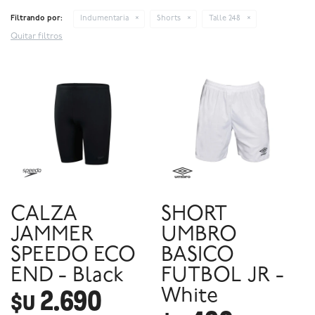
Filtrando por:
Indumentaria
Shorts
Talle 248
Quitar filtros
CALZA
SHORT
JAMMER
UMBRO
SPEEDO ECO
BASICO
END - Black
FUTBOL JR -
2.690
White
$U