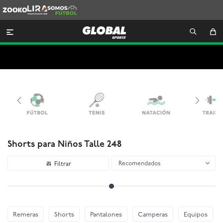
Zooko
Lira
Somos
Futbol

Shorts para Niños Talle 248
Recomendados
Remeras
Shorts
Pantalones
Camperas
Equipos