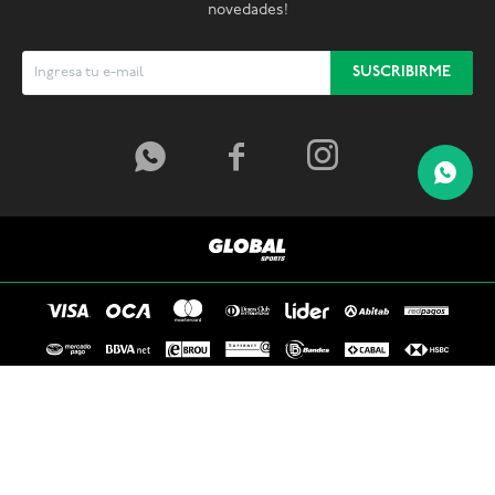
novedades!
SUSCRIBIRME



© Copyright 2026 / Global Sports