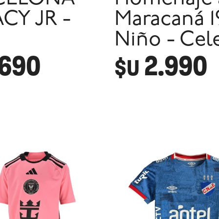
CY JR -
Maracaná 1
Niño - Cel
.690
2.990
$U