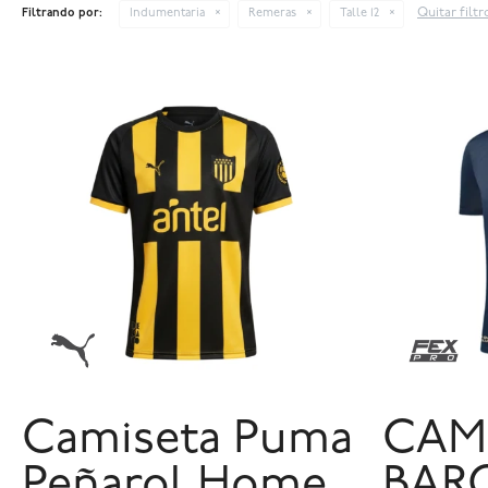
Quitar filtr
Filtrando por:
Indumentaria
Remeras
Talle 12
Camiseta Puma
CAM
Peñarol Home
BAR