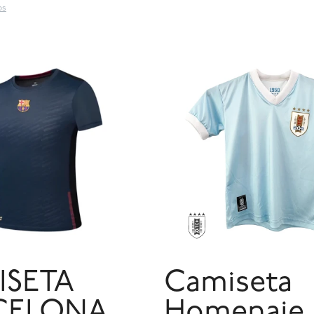
os
ISETA
Camiseta
CELONA
Homenaje 