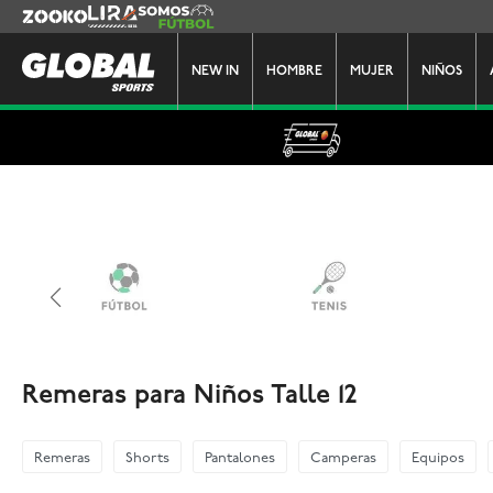
Zooko
Lira
Somos Futbol
NEW IN
HOMBRE
MUJER
NIÑOS
Remeras para Niños Talle 12
Remeras
Shorts
Pantalones
Camperas
Equipos