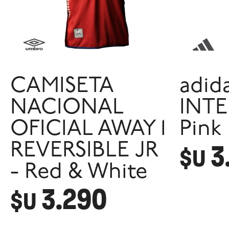
CAMISETA
adid
NACIONAL
INTE
OFICIAL AWAY 1
Pink
3
REVERSIBLE JR
$U
- Red & White
3.290
$U