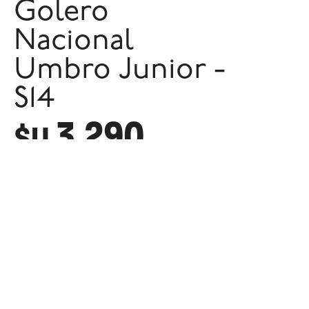
Golero
Nacional
Umbro Junior -
S14
3.290
$U
GLOBAL SPORTS
INFORMACIÓ
Contacto
Como Realizar