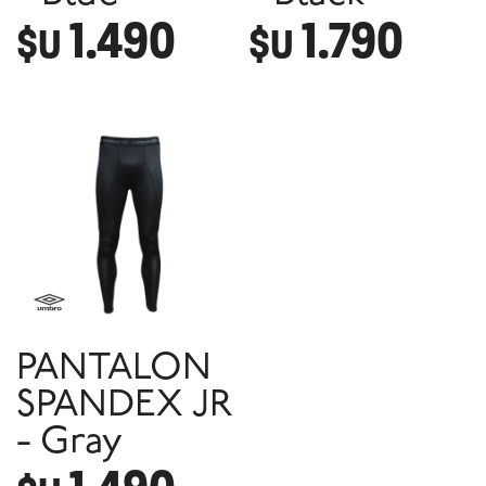
1.490
1.790
$U
$U
PANTALON
SPANDEX JR
- Gray