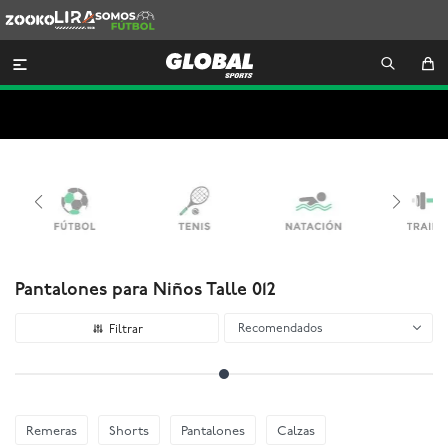
Zooko
Lira
Somos
Futbol

Pantalones para Niños Talle 012
Recomendados
Remeras
Shorts
Pantalones
Calzas