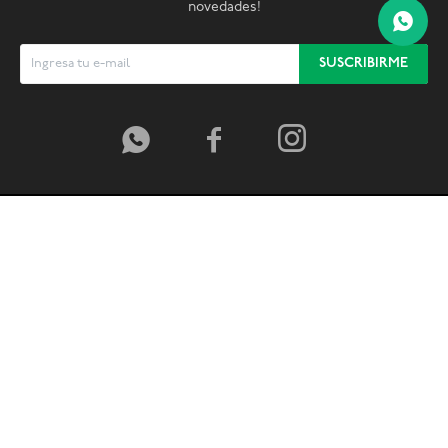
novedades!
SUSCRIBIRME



© Copyright 2026 / Global Sports