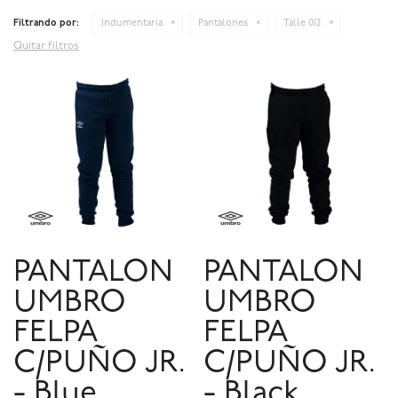
Filtrando por:
Indumentaria
Pantalones
Talle 012
Quitar filtros
PANTALON
PANTALON
UMBRO
UMBRO
FELPA
FELPA
C/PUÑO JR.
C/PUÑO JR.
- Blue
- Black