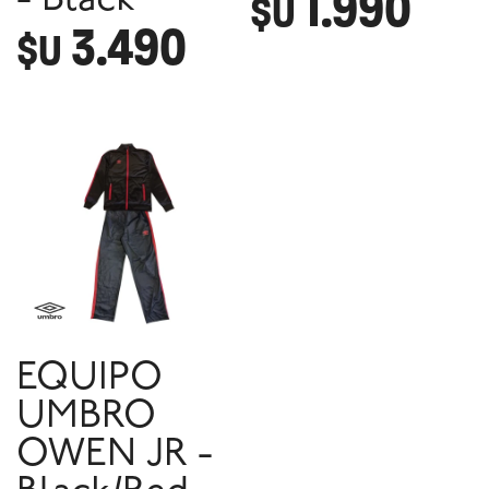
1.990
- Black
$U
3.490
$U
EQUIPO
UMBRO
OWEN JR -