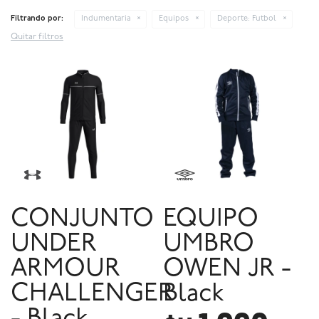
Filtrando por:
Indumentaria
Equipos
Deporte:
Futbol
Quitar filtros
CONJUNTO
EQUIPO
UNDER
UMBRO
ARMOUR
OWEN JR -
CHALLENGER
Black