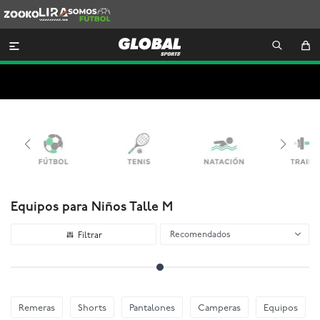
Zooko
Lira
Somos
Futbol

Equipos para Niños Talle M
Recomendados
Remeras
Shorts
Pantalones
Camperas
Equipos