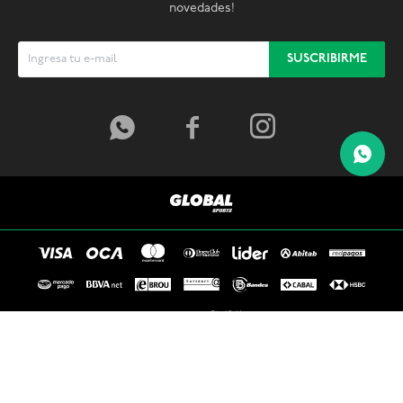
novedades!
SUSCRIBIRME



© Copyright 2026 / Global Sports