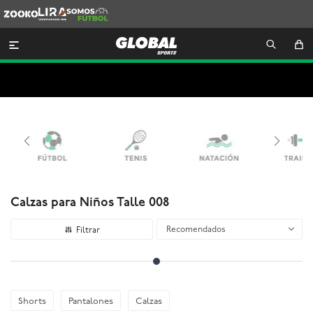
Zooko
Lira
Somos
Futbol

Calzas para Niños Talle 008
Recomendados
Shorts
Pantalones
Calzas