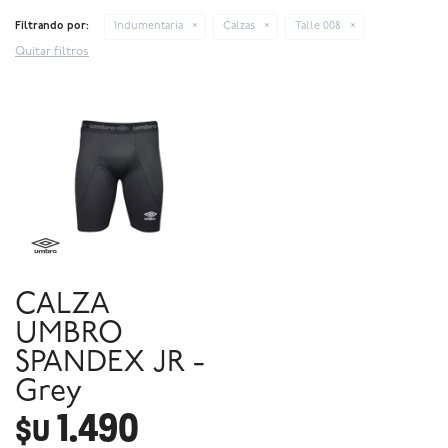
Filtrando por:
Indumentaria
Calzas
Talle 008
Quitar filtros
CALZA
UMBRO
SPANDEX JR -
Grey
1.490
$U