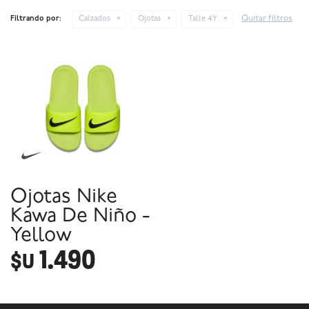
Quitar filtros
Filtrando por:
Calzados
Ojotas
Talle 4Y
Ojotas Nike
Kawa De Niño -
Yellow
1.490
$U