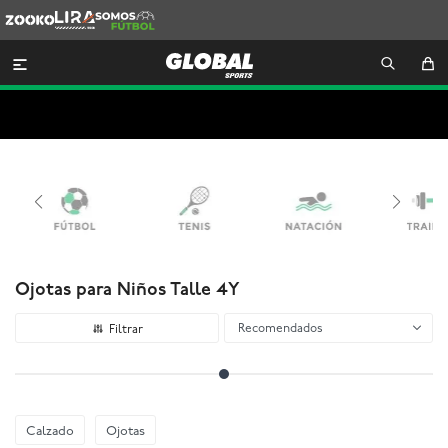
Zooko
Lira
Somos
Futbol

Ojotas para Niños Talle 4Y
Recomendados
Calzado
Ojotas