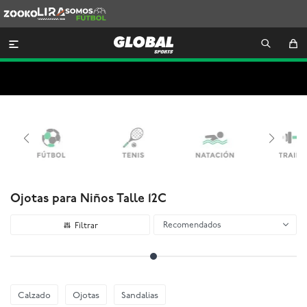
Zooko
Lira
Somos
Futbol

Ojotas para Niños Talle 12C
Recomendados
Calzado
Ojotas
Sandalias