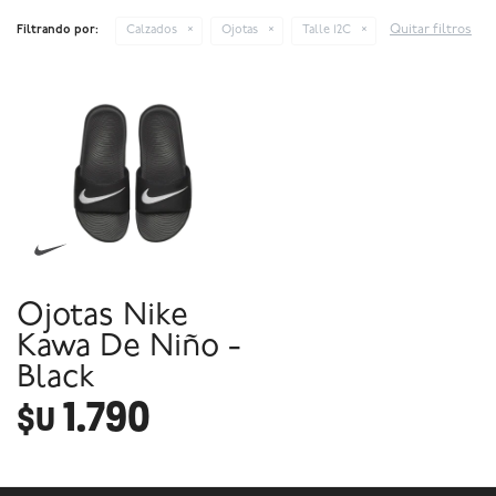
Quitar filtros
Filtrando por:
Calzados
Ojotas
Talle 12C
Ojotas Nike
Kawa De Niño -
Black
1.790
$U