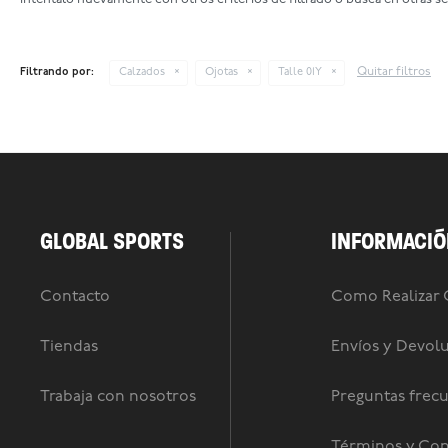
Quitar filtros
Filtrando por:
Calzados
Ojotas
Talle 01Y
GLOBAL SPORTS
INFORMACIÓ
Contacto
Como Realizar
Tiendas
Envíos y Devol
Trabaja con nosotros
Preguntas frec
Términos y Con