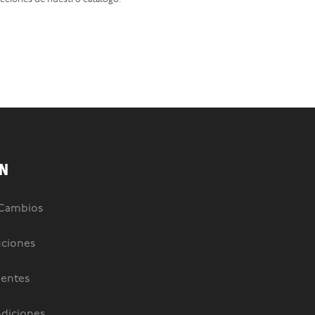
N
 Cambios
uciones
uentes
diciones