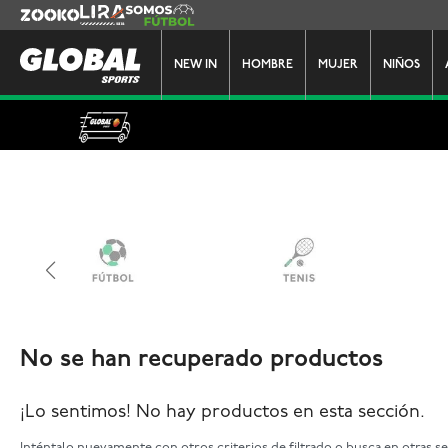
Zooko
Lira
Somos Futbol
NEW IN
HOMBRE
MUJER
NIÑOS
No se han recuperado productos
¡Lo sentimos! No hay productos en esta sección.
Inténtalo nuevamente con otros criterios de filtrado o busca en otras s