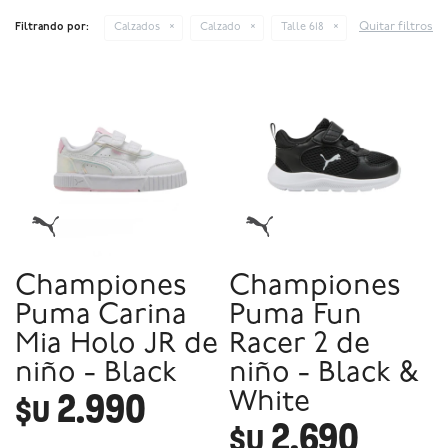
Quitar filtros
Filtrando por:
Calzados
Calzado
Talle 618
Championes
Championes
Puma Carina
Puma Fun
Mia Holo JR de
Racer 2 de
niño - Black
niño - Black &
2.990
White
$U
2.690
$U