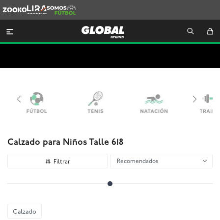
Zooko
Lira
Somos
Futbol

Calzado para Niños Talle 618
Recomendados
Calzado