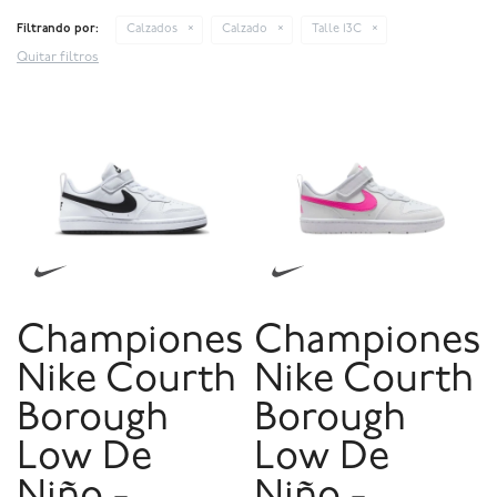
Filtrando por:
Calzados
Calzado
Talle 13C
Quitar filtros
Championes
Championes
Nike Courth
Nike Courth
Borough
Borough
Low De
Low De