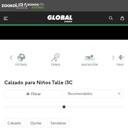
Zooko
Lira
Somos
Futbol

Calzado para Niños Talle 13C
Recomendados
Calzado
Ojotas
Sandalias