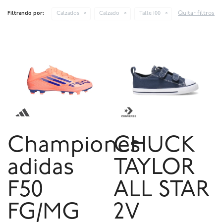
Quitar filtros
Filtrando por:
Calzados
Calzado
Talle 100
Championes
CHUCK
adidas
TAYLOR
F50
ALL STAR
FG/MG
2V