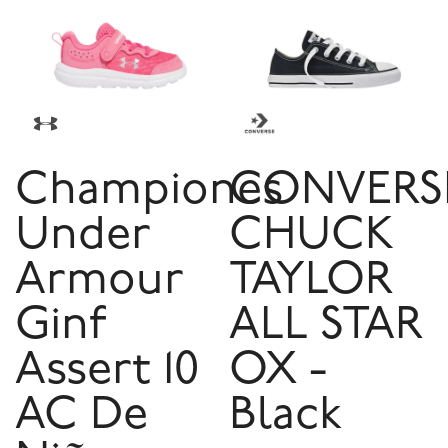
Championes
CONVERS
Under
CHUCK
Armour
TAYLOR
Ginf
ALL STAR
Assert 10
OX -
AC De
Black