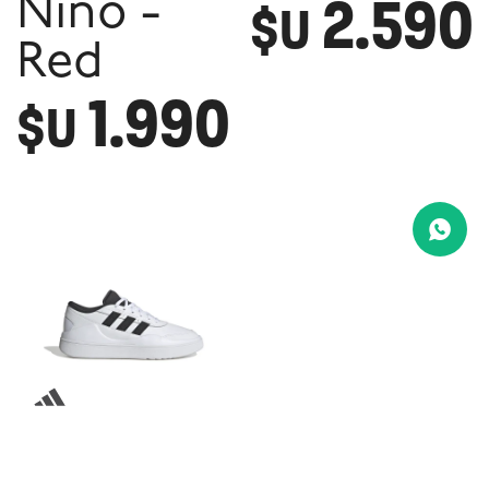
2.590
Niño -
$U
Red
1.990
$U
Championes