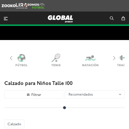
Zooko
Lira
Somos
Futbol

Calzado para Niños Talle 100
Recomendados
Calzado