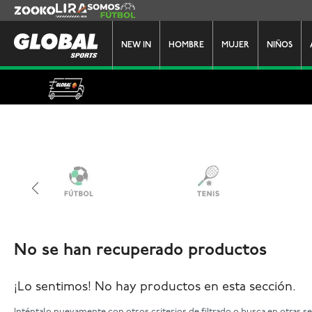
Zooko
Lira
Somos Futbol
NEW IN
HOMBRE
MUJER
NIÑOS
No se han recuperado productos
¡Lo sentimos! No hay productos en esta sección.
Inténtalo nuevamente con otros criterios de filtrado o busca en otras s