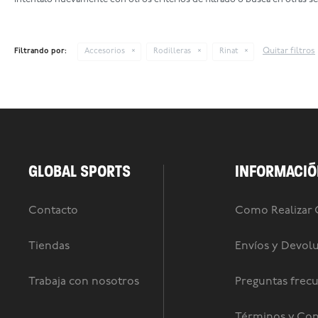
Quitar filtros
Filtrando por:
Accesorios
Rodilleras
Rinat
GLOBAL SPORTS
INFORMACIÓ
Contacto
Como Realizar
Tiendas
Envíos y Devol
Trabaja con nosotros
Preguntas frec
Términos y Con