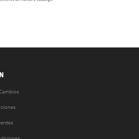
N
 Cambios
uciones
uentes
diciones