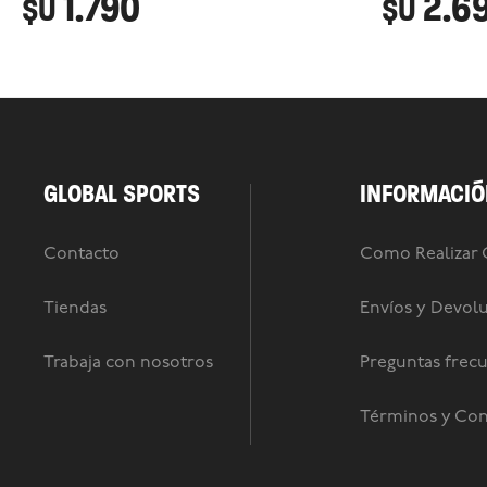
1.790
2.6
$U
$U
GLOBAL SPORTS
INFORMACIÓ
Contacto
Como Realizar
Tiendas
Envíos y Devol
Trabaja con nosotros
Preguntas frec
Términos y Con