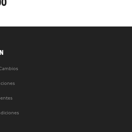
90
N
 Cambios
uciones
uentes
diciones