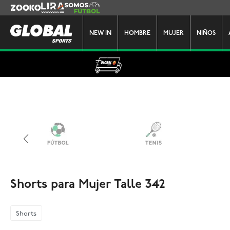
Zooko
Lira
Somos Futbol
NEW IN
HOMBRE
MUJER
NIÑOS
Shorts para Mujer Talle 342
Shorts