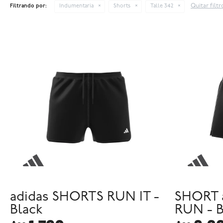
Quitar filtr
Filtrando por:
Indumentaria
Shorts
Talle 342
adidas SHORTS RUN IT -
SHORT 
Black
RUN - B