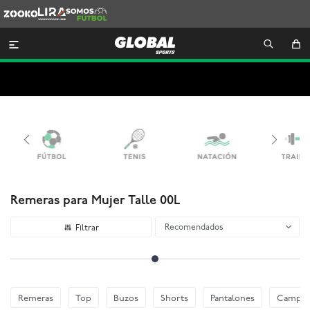
Zooko
Lira
Somos
Futbol

Remeras para Mujer Talle 00L
Recomendados
Remeras
Top
Buzos
Shorts
Pantalones
Camper