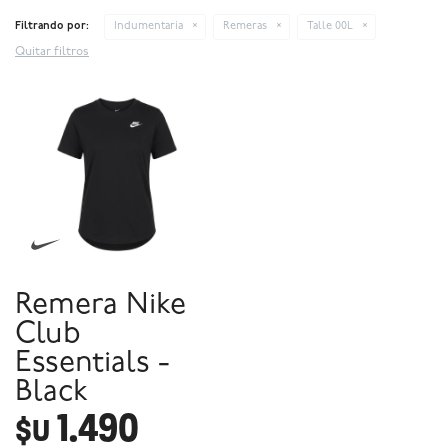
Filtrando por:
Indumentaria
Remeras
Talle 00L
Quitar filtros
Remera Nike
Club
Essentials -
Black
1.490
$U