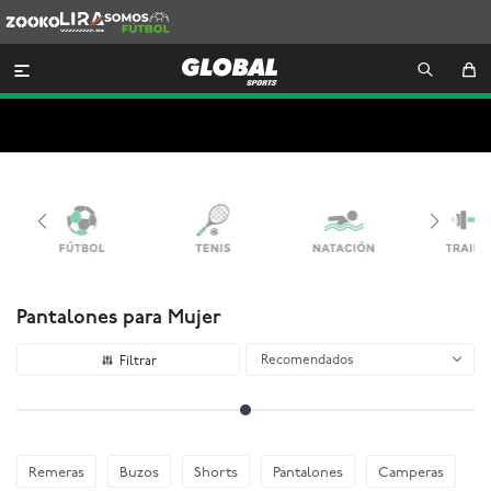
Zooko
Lira
Somos
Futbol

Pantalones para Mujer
Recomendados
Remeras
Buzos
Shorts
Pantalones
Camperas