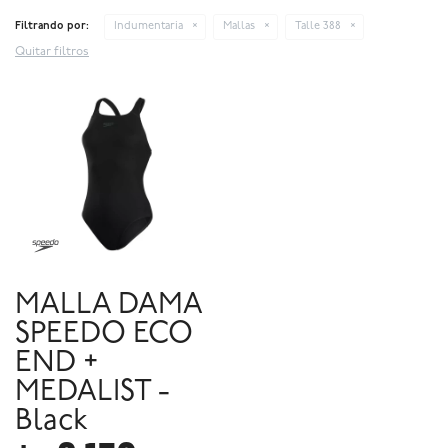
Filtrando por:
Indumentaria
Mallas
Talle 388
Quitar filtros
MALLA DAMA
SPEEDO ECO
END +
MEDALIST -
Black