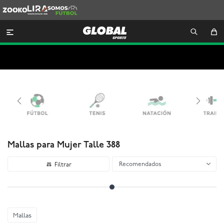
Zooko
Lira
Somos
Futbol

Mallas para Mujer Talle 388
Recomendados
Mallas