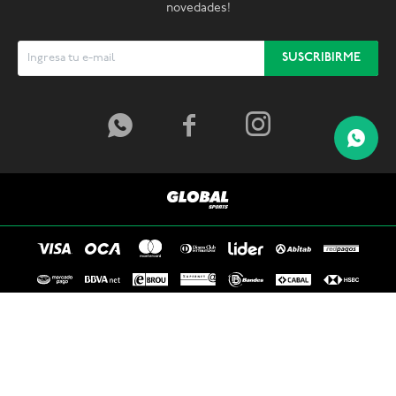
novedades!
SUSCRIBIRME



© Copyright 2026 / Global Sports