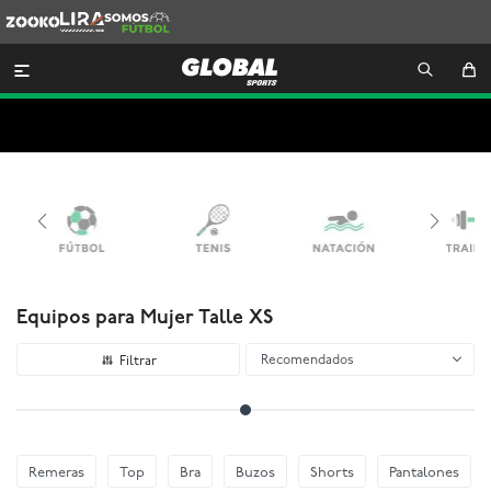
Zooko
Lira
Somos
Futbol

Equipos para Mujer Talle XS
Recomendados
Remeras
Top
Bra
Buzos
Shorts
Pantalones