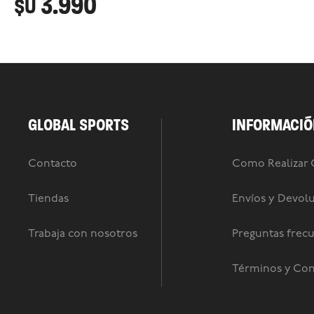
3.990
$U
GLOBAL SPORTS
INFORMACIÓ
Contacto
Como Realizar
Tiendas
Envíos y Devol
Trabaja con nosotros
Preguntas frec
Términos y Con