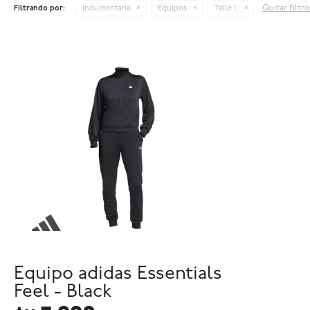
Quitar filtro
Filtrando por:
Indumentaria
Equipos
Talle L
Equipo adidas Essentials
Feel - Black