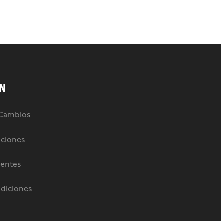
N
 Cambios
uciones
uentes
diciones