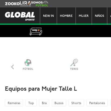
Zooko
Lira
Somos Futbol
NEW IN
HOMBRE
MUJER
NIÑOS
Equipos para Mujer Talle L
Remeras
Top
Bra
Buzos
Shorts
Pantalones