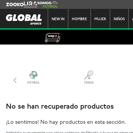
Zooko
Lira
Somos Futbol
NEW IN
HOMBRE
MUJER
NIÑOS
No se han recuperado productos
¡Lo sentimos! No hay productos en esta sección.
Inténtalo nuevamente con otros criterios de filtrado o busca en otras s