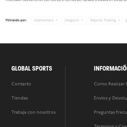
Filtrando por:
Indumentaria
Canguros
Deporte:
Training
GLOBAL SPORTS
INFORMACIÓ
Contacto
Como Realizar
Tiendas
Envíos y Devol
Trabaja con nosotros
Preguntas frec
Términos y Con