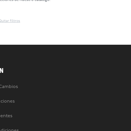
Quitar filtros
N
 Cambios
uciones
uentes
diciones