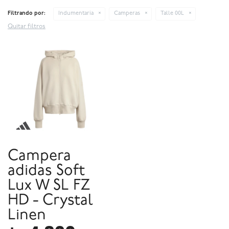
Filtrando por:
Indumentaria
Camperas
Talle 00L
Quitar filtros
Campera
adidas Soft
Lux W SL FZ
HD - Crystal
Linen