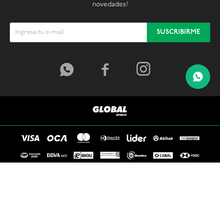
novedades!
SUSCRIBIRME



© Copyright 2026 / Global Sports