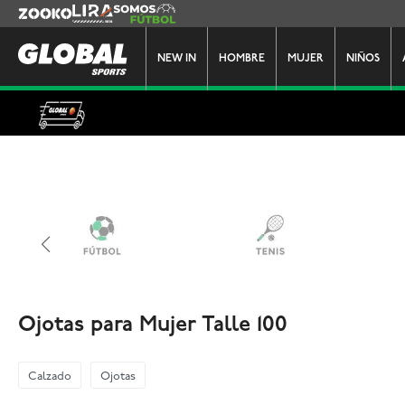
Zooko
Lira
Somos Futbol
NEW IN
HOMBRE
MUJER
NIÑOS
Ojotas para Mujer Talle 100
Calzado
Ojotas