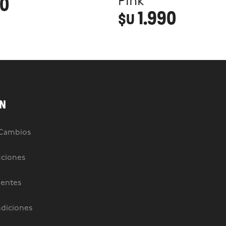
90
Pink
1.990
$U
N
 Cambios
uciones
uentes
diciones