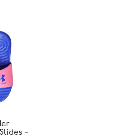
der
Slides -