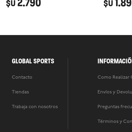
2.790
1.8
$U
$U
GLOBAL SPORTS
INFORMACIÓ
Contacto
Como Realizar
Tiendas
Envíos y Devol
Trabaja con nosotros
Preguntas frec
Términos y Con