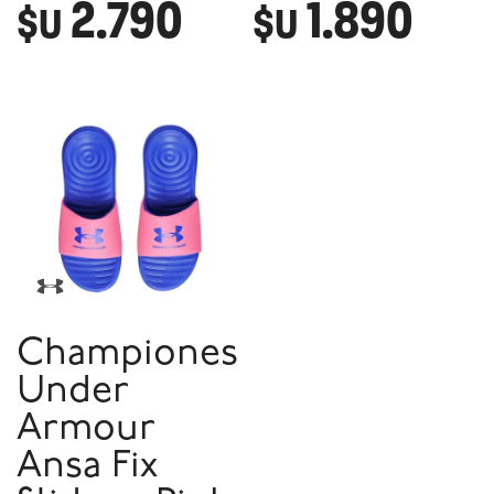
2.790
1.890
$U
$U
Championes
Under
Armour
Ansa Fix