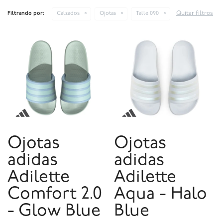
Quitar filtros
Filtrando por:
Calzados
Ojotas
Talle 090
Ojotas
Ojotas
adidas
adidas
Adilette
Adilette
Comfort 2.0
Aqua - Halo
- Glow Blue
Blue