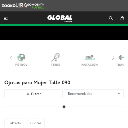
Zooko
Lira
Somos
Futbol

Ojotas para Mujer Talle 090
Recomendados
Calzado
Ojotas