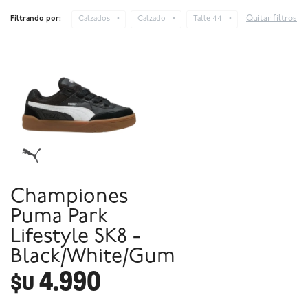
Quitar filtros
Filtrando por:
Calzados
Calzado
Talle 44
Championes
Puma Park
Lifestyle SK8 -
Black/White/Gum
4.990
$U