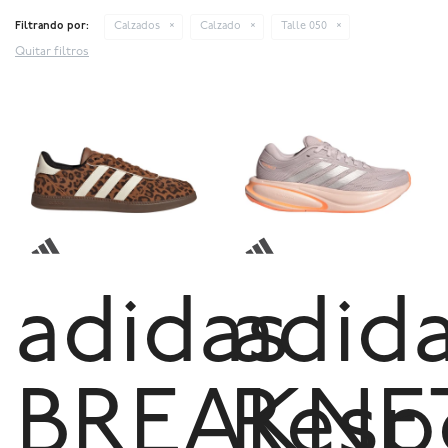
Filtrando por:
Calzados
Calzado
Talle 050
Quitar filtros
adidas
adid
BREAKNE
Resp