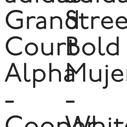
Grand
Stree
Court
Bold
Alpha
Muje
-
-