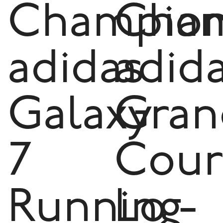
Champio
Cham
adidas
adid
Galaxy
Gran
7
Cour
Running
Lo -