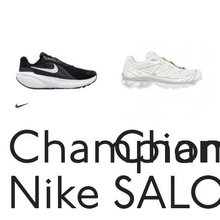
Champio
Cham
Nike
SAL