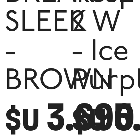
SLEEK
2 W
-
- Ice
BROWN
Purp
3.690
5
$U
$U