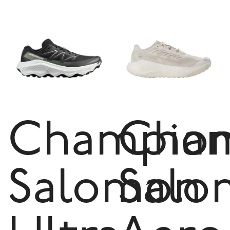
Champio
Cham
Salomon
Salo