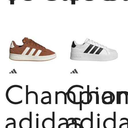
Champio
Cham
adidas
adid