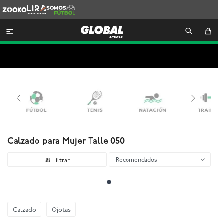
Zooko
Lira
Somos
Futbol

Calzado para Mujer Talle 050
Recomendados
Calzado
Ojotas