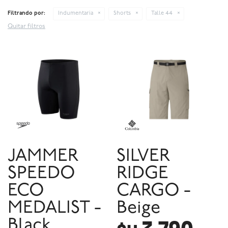
Filtrando por:
Indumentaria
Shorts
Talle 44
Quitar filtros
JAMMER
SILVER
SPEEDO
RIDGE
ECO
CARGO -
MEDALIST -
Beige
Black