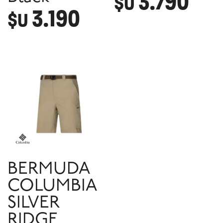
3.790
$U
3.190
$U
BERMUDA
COLUMBIA
SILVER
RIDGE