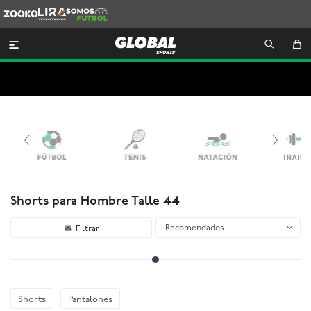
Zooko
Lira
Somos
Futbol

Shorts para Hombre Talle 44
Recomendados
Shorts
Pantalones