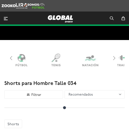
Zooko
Lira
Somos
Futbol

Shorts para Hombre Talle 034
Recomendados
Shorts