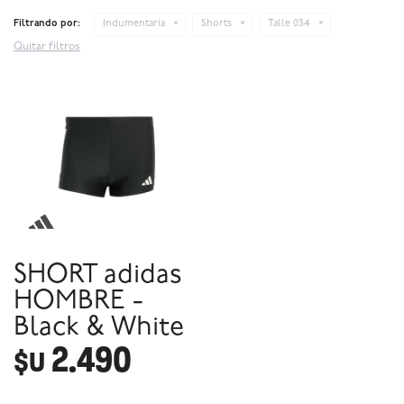
Filtrando por:
Indumentaria
Shorts
Talle 034
Quitar filtros
SHORT adidas
HOMBRE -
Black & White
2.490
$U