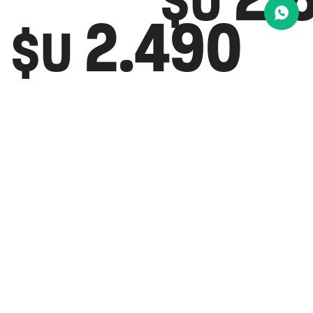
$U
2.490
$U
MUSCULOS
Muscu