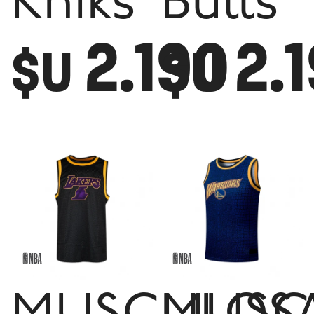
Kniks
Bulls
2.190
2.
$U
$U