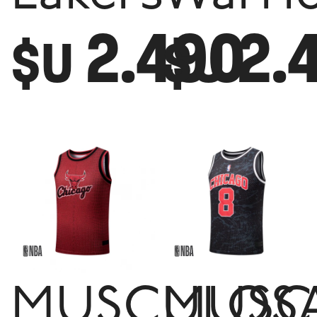
2.490
2.
$U
$U
MUSCULOS
MUSC