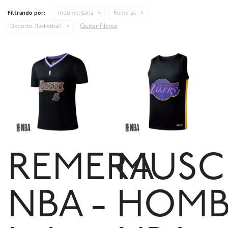
Filtrando por:
Indumentaria
Remeras
Quitar filtros
Deporte:
Basketball
REMERA
MUSC
NBA -
HOMB