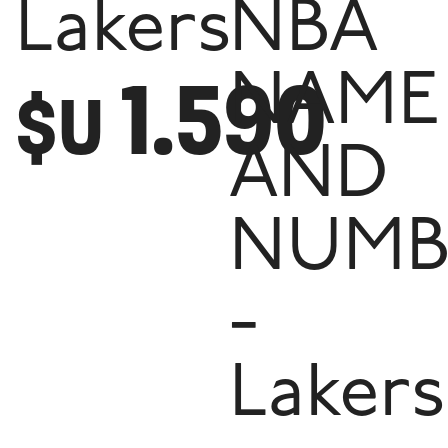
Lakers
NBA
1.590
NAME
$U
AND
NUMB
-
Lakers